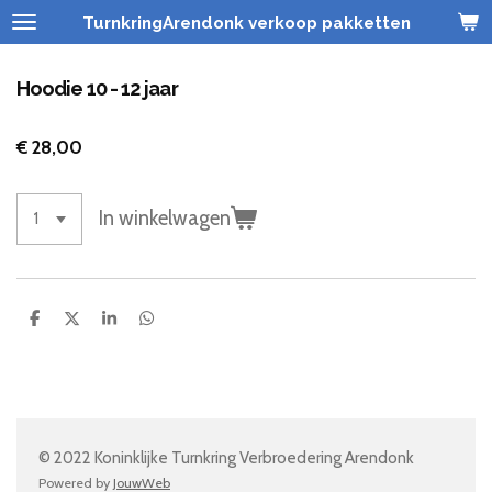
Ga
TurnkringArendonk verkoop pakketten
direct
naar
Hoodie 10 - 12 jaar
de
hoofdinhoud
€ 28,00
In winkelwagen
D
D
S
D
e
e
h
e
l
e
a
l
e
l
r
e
n
e
n
© 2022 Koninklijke Turnkring Verbroedering Arendonk
Powered by
JouwWeb